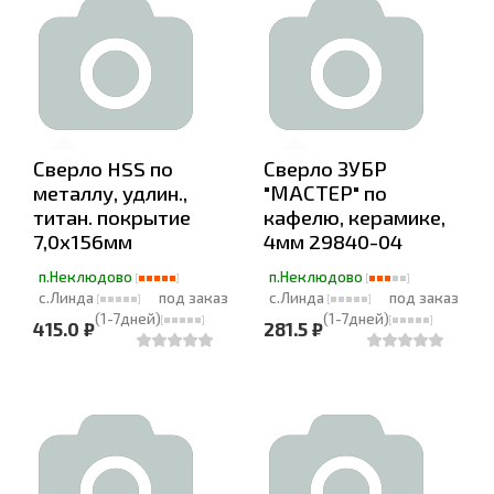
Сверло HSS по
Сверло ЗУБР
металлу, удлин.,
"МАСТЕР" по
титан. покрытие
кафелю, керамике,
7,0х156мм
4мм 29840-04
п.Неклюдово
п.Неклюдово
с.Линда
под заказ
с.Линда
под заказ
(1-7дней)
(1-7дней)
415.0 ₽
281.5 ₽