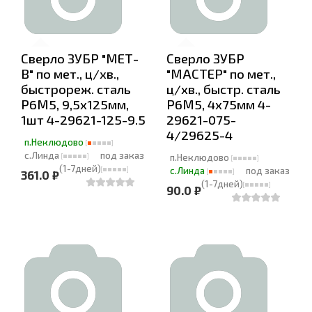
Сверло ЗУБР "МЕТ-
Сверло ЗУБР
В" по мет., ц/хв.,
"МАСТЕР" по мет.,
быстрореж. сталь
ц/хв., быстр. сталь
Р6М5, 9,5х125мм,
Р6М5, 4х75мм 4-
1шт 4-29621-125-9.5
29621-075-
4/29625-4
п.Неклюдово
с.Линда
под заказ
п.Неклюдово
(1-7дней)
с.Линда
под заказ
361.0 ₽
(1-7дней)
90.0 ₽