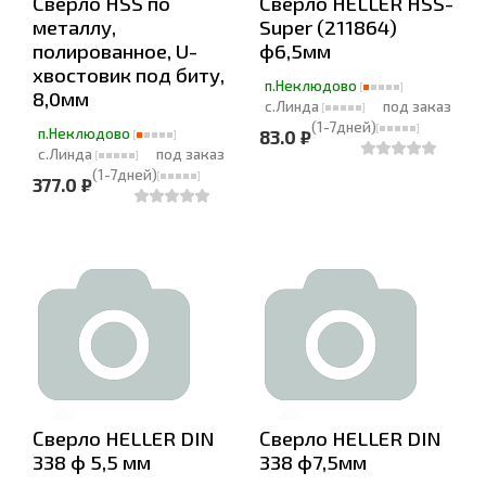
Сверло HSS по
Сверло HELLER HSS-
металлу,
Super (211864)
полированное, U-
ф6,5мм
хвостовик под биту,
п.Неклюдово
8,0мм
с.Линда
под заказ
(1-7дней)
п.Неклюдово
83.0 ₽
с.Линда
под заказ
(1-7дней)
377.0 ₽
Сверло HELLER DIN
Сверло HELLER DIN
338 ф 5,5 мм
338 ф7,5мм