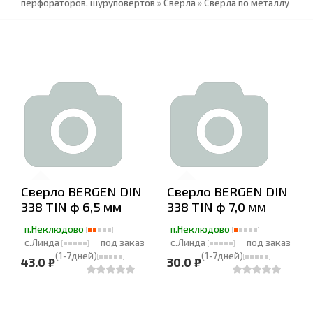
перфораторов, шуруповертов
»
Сверла
»
Сверла по металлу
Cверло BERGEN DIN
Cверло BERGEN DIN
338 TIN ф 6,5 мм
338 TIN ф 7,0 мм
п.Неклюдово
п.Неклюдово
с.Линда
под заказ
с.Линда
под заказ
(1-7дней)
(1-7дней)
43.0 ₽
30.0 ₽