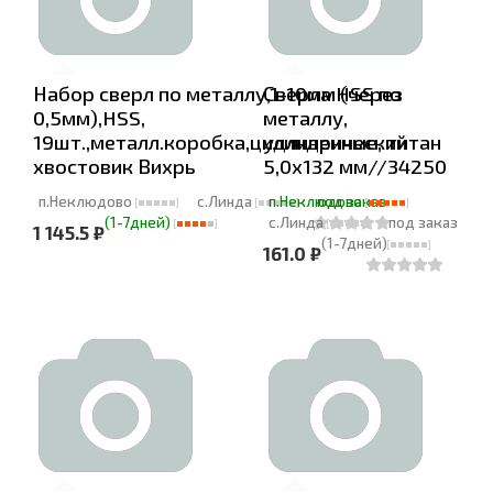
Набор сверл по металлу,1-10мм (через
Сверла HSS по
0,5мм),HSS,
металлу,
19шт.,металл.коробка,цилиндрический
удлиненные, титан
хвостовик Вихрь
5,0х132 мм//34250
п.Неклюдово
с.Линда
п.Неклюдово
под заказ
(1-7дней)
с.Линда
под заказ
1 145.5 ₽
(1-7дней)
161.0 ₽