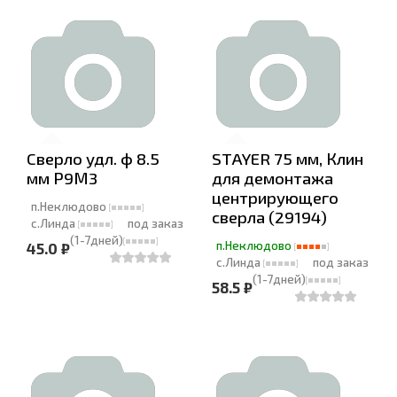
Cверло удл. ф 8.5
STAYER 75 мм, Клин
мм Р9М3
для демонтажа
центрирующего
п.Неклюдово
сверла (29194)
с.Линда
под заказ
(1-7дней)
п.Неклюдово
45.0 ₽
с.Линда
под заказ
(1-7дней)
58.5 ₽