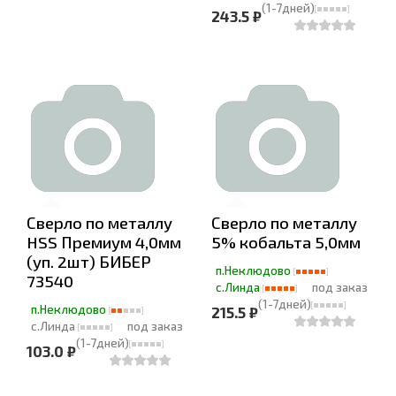
(1-7дней)
243.5 ₽
Сверло по металлу
Сверло по металлу
HSS Премиум 4,0мм
5% кобальта 5,0мм
(уп. 2шт) БИБЕР
п.Неклюдово
73540
с.Линда
под заказ
(1-7дней)
п.Неклюдово
215.5 ₽
с.Линда
под заказ
(1-7дней)
103.0 ₽