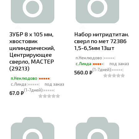
ЗУБР 8 x 105 мм,
Набор нитридтитан.
хвостовик
сверл по мет 72386
цилиндрический,
1,5-6,5мм 13шт
Центрирующее
п.Неклюдово
сверло, МАСТЕР
с.Линда
под заказ
(29213)
(1-7дней)
560.0 ₽
п.Неклюдово
с.Линда
под заказ
(1-7дней)
67.0 ₽