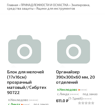
Главная
»
ПРИНАДЛЕЖНОСТИ И ОСНАСТКА
»
Экипировка,
средства защиты
»
Ящики для инструментов
Блок для мелочей
Органайзер
(17х16см)
390х300х60 мм, 20
прозрачный
отделений
матовый//Сибртех
п.Неклюдово
90722
с.Линда
под заказ
(1-7дней)
п.Неклюдово
611.0 ₽
с.Линда
под заказ