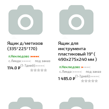
Ящик д/метизов
Ящик для
(335*225*170)
инструмента
пластиковый 19" (
п.Неклюдово
490х275х240 мм )
с.Линда
под заказ
(1-7дней)
п.Неклюдово
114.0 ₽
с.Линда
под заказ
(1-7дней)
1 485.0 ₽