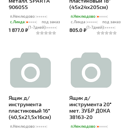
металл. SPARTA
пластиковый 18"
906055
(45х24х205см)
п.Неклюдово
п.Неклюдово
с.Линда
под заказ
с.Линда
под заказ
(1-7дней)
(1-7дней)
1 877.0 ₽
805.0 ₽
Ящик д/
Ящик д/
инструмента
инструмента 20"
пластиковый 16"
мет. ЗУБР ДОКА
(40,5х21,5х16см)
38163-20
п.Неклюдово
п.Неклюдово