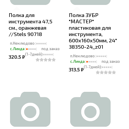
Полка для
Полка ЗУБР
инструмента 47,5
"МАСТЕР"
см., оранжевая
пластиковая для
//Stels 90718
инструмента,
600х160х50мм, 24"
п.Неклюдово
38350-24_z01
с.Линда
под заказ
(1-7дней)
п.Неклюдово
320.5 ₽
с.Линда
под заказ
(1-7дней)
313.5 ₽