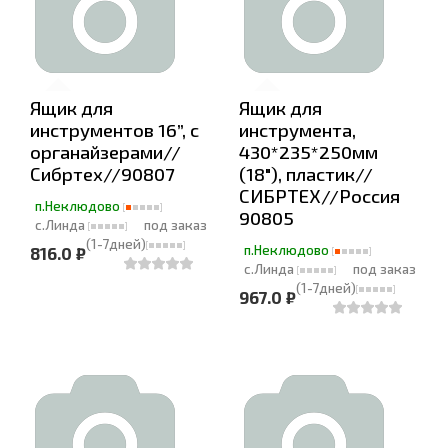
Ящик для
Ящик для
инструментов 16”, с
инструмента,
органайзерами//
430*235*250мм
Сибртех//90807
(18"), пластик//
СИБРТЕХ//Россия
п.Неклюдово
90805
с.Линда
под заказ
(1-7дней)
п.Неклюдово
816.0 ₽
с.Линда
под заказ
(1-7дней)
967.0 ₽