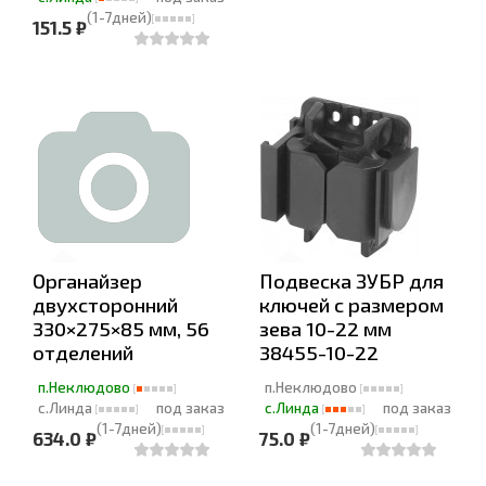
(1-7дней)
151.5 ₽
Органайзер
Подвеска ЗУБР для
двухсторонний
ключей с размером
330×275×85 мм, 56
зева 10-22 мм
отделений
38455-10-22
п.Неклюдово
п.Неклюдово
с.Линда
под заказ
с.Линда
под заказ
(1-7дней)
(1-7дней)
634.0 ₽
75.0 ₽