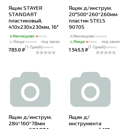
Ящик STAYER
Ящик д/инструм.
STANDART
20"500*260*260мм
пластиковый,
пластик STELS
410х230х230мм, 16"
90705
п.Неклюдово
п.Неклюдово
с.Линда
под заказ
с.Линда
под заказ
(1-7дней)
(1-7дней)
783.0 ₽
1 545.5 ₽
Ящик д/инструм.
Ящик д/
284*160*78мм
инструмента