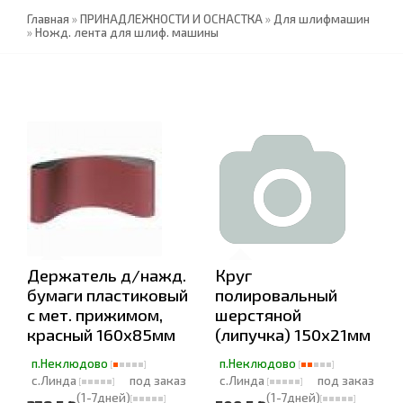
Главная
»
ПРИНАДЛЕЖНОСТИ И ОСНАСТКА
»
Для шлифмашин
»
Ножд. лента для шлиф. машины
Держатель д/нажд.
Круг
бумаги пластиковый
полировальный
с мет. прижимом,
шерстяной
красный 160х85мм
(липучка) 150х21мм
п.Неклюдово
п.Неклюдово
с.Линда
под заказ
с.Линда
под заказ
(1-7дней)
(1-7дней)