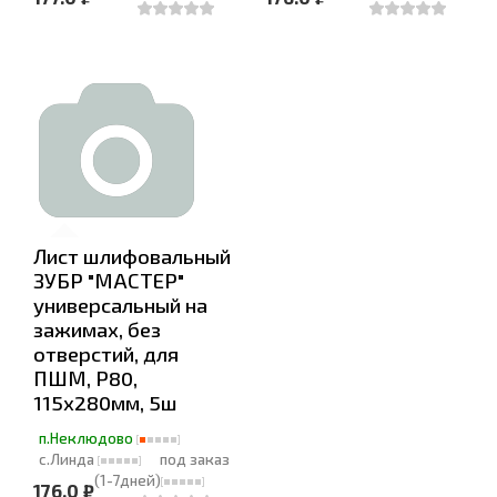
Лист шлифовальный
ЗУБР "МАСТЕР"
универсальный на
зажимах, без
отверстий, для
ПШМ, Р80,
115х280мм, 5ш
п.Неклюдово
с.Линда
под заказ
(1-7дней)
176.0 ₽