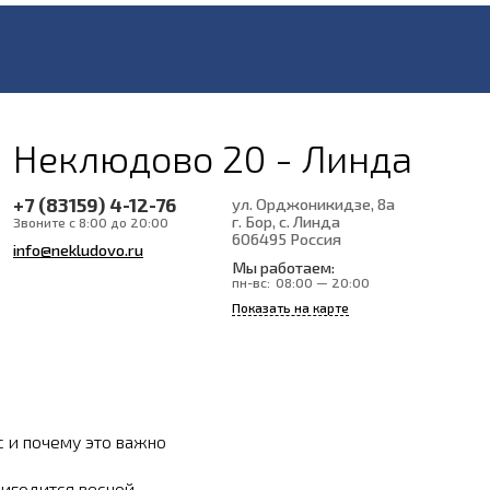
Неклюдово 20 - Линда
+7 (83159) 4-12-76
ул. Орджоникидзе, 8а
г. Бор, с. Линда
Звоните с 8:00 до 20:00
606495
Россия
info@nekludovo.ru
Мы работаем:
пн-вс:
08:00 — 20:00
Показать на карте
с и почему это важно
ригодится весной