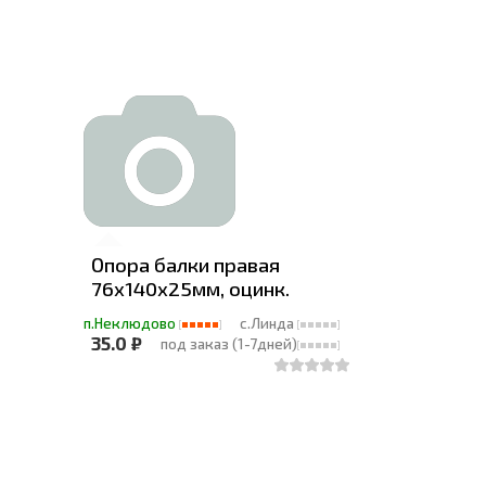
Опора балки правая
76x140x25мм, оцинк.
п.Неклюдово
с.Линда
35.0 ₽
под заказ (1-7дней)