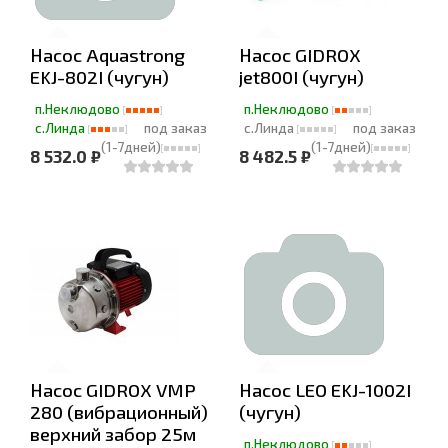
Насос Aquastrong
Насос GIDROX
EKJ-802I (чугун)
jet800I (чугун)
п.Неклюдово
п.Неклюдово
с.Линда
под заказ
с.Линда
под заказ
(1-7дней)
(1-7дней)
8 532.0 ₽
8 482.5 ₽
Насос GIDROX VMP
Насос LEO EKJ-1002I
280 (вибрационный)
(чугун)
верхний забор 25м
п.Неклюдово