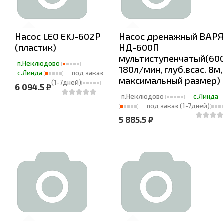
Насос LEO EKJ-602Р
Насос дренажный ВАРЯ
(пластик)
НД-600П
мультиступенчатый(60
п.Неклюдово
180л/мин, глуб.всас. 8м,
с.Линда
под заказ
максимальный размер)
(1-7дней)
6 094.5 ₽
п.Неклюдово
с.Линда
под заказ (1-7дней)
5 885.5 ₽