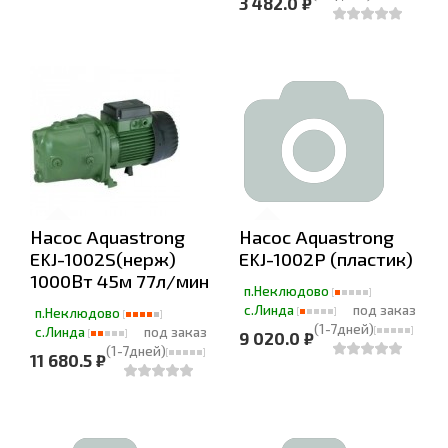
3 482.0 ₽
Насос Aquastrong
Насос Aquastrong
EKJ-1002S(нерж)
EKJ-1002P (пластик)
1000Вт 45м 77л/мин
п.Неклюдово
с.Линда
под заказ
п.Неклюдово
(1-7дней)
с.Линда
под заказ
9 020.0 ₽
(1-7дней)
11 680.5 ₽