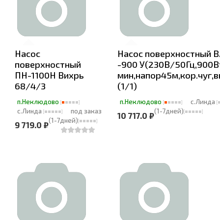
Насос
Насос поверхностный 
поверхностный
-900 У(230В/50Гц,900В
ПН-1100Н Вихрь
мин,напор45м,кор.чуг,в
68/4/3
(1/1)
п.Неклюдово
п.Неклюдово
с.Линда
с.Линда
под заказ
(1-7дней)
10 717.0 ₽
(1-7дней)
9 719.0 ₽