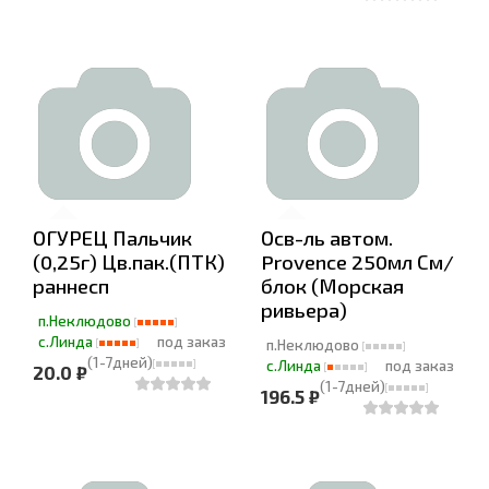
ОГУРЕЦ Пальчик
Осв-ль автом.
(0,25г) Цв.пак.(ПТК)
Provence 250мл См/
раннесп
блок (Морская
ривьера)
п.Неклюдово
с.Линда
под заказ
п.Неклюдово
(1-7дней)
с.Линда
под заказ
20.0 ₽
(1-7дней)
196.5 ₽