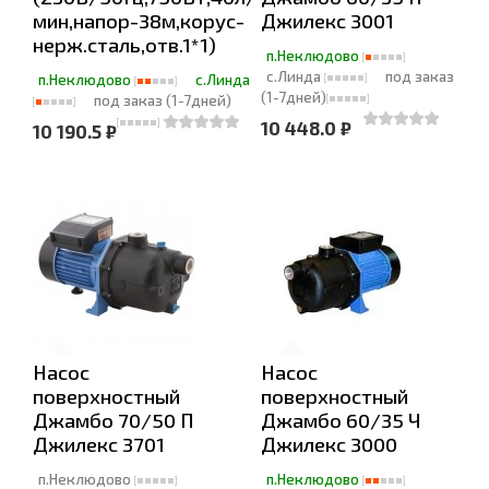
мин,напор-38м,корус-
Джилекс 3001
нерж.сталь,отв.1*1)
п.Неклюдово
с.Линда
под заказ
п.Неклюдово
с.Линда
(1-7дней)
под заказ (1-7дней)
10 448.0 ₽
10 190.5 ₽
Насос
Насос
поверхностный
поверхностный
Джамбо 70/50 П
Джамбо 60/35 Ч
Джилекс 3701
Джилекс 3000
п.Неклюдово
п.Неклюдово