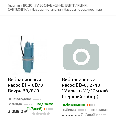
Главная
»
ВОДО-, ГАЗОСНАБЖЕНИЕ, ВЕНТИЛЯЦИЯ,
САНТЕХНИКА
»
Насосы и станции
»
Насосы поверхностные
Вибрационный
Вибрационный
насос ВН-10В/3
насос БВ-0,12-40
Вихрь 68/8/9
"Малыш-М"/10м каб
(верхний забор)
п.Неклюдово
с.Линда
под заказ
п.Неклюдово
(1-7дней)
с.Линда
под заказ
2 089.0 ₽
(1-7дней)