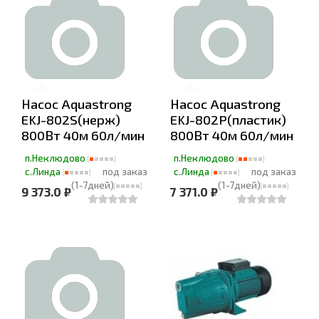
Насос Aquastrong
Насос Aquastrong
EKJ-802S(нерж)
EKJ-802P(пластик)
800Вт 40м 60л/мин
800Вт 40м 60л/мин
п.Неклюдово
п.Неклюдово
с.Линда
под заказ
с.Линда
под заказ
(1-7дней)
(1-7дней)
9 373.0 ₽
7 371.0 ₽