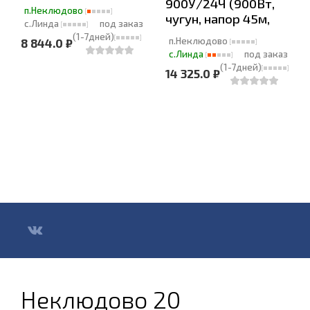
900У/24Ч (900Вт,
п.Неклюдово
чугун, напор 45м,
с.Линда
под заказ
(1-7дней)
п.Неклюдово
8 844.0 ₽
с.Линда
под заказ
(1-7дней)
14 325.0 ₽
Неклюдово 20