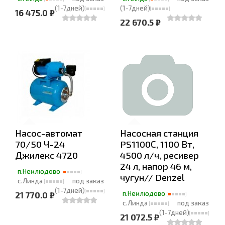
(1-7дней)
(1-7дней)
16 475.0 ₽
22 670.5 ₽
Насос-автомат
Насосная станция
70/50 Ч-24
PS1100С, 1100 Вт,
Джилекс 4720
4500 л/ч, ресивер
24 л, напор 46 м,
п.Неклюдово
чугун// Denzel
с.Линда
под заказ
(1-7дней)
п.Неклюдово
21 770.0 ₽
с.Линда
под заказ
(1-7дней)
21 072.5 ₽