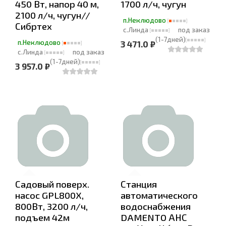
450 Вт, напор 40 м,
1700 л/ч, чугун
2100 л/ч, чугун//
п.Неклюдово
Сибртех
с.Линда
под заказ
(1-7дней)
п.Неклюдово
3 471.0 ₽
с.Линда
под заказ
(1-7дней)
3 957.0 ₽
Садовый поверх.
Станция
насос GPL800X,
автоматического
800Вт, 3200 л/ч,
водоснабжения
подъем 42м
DAMENTO АНС