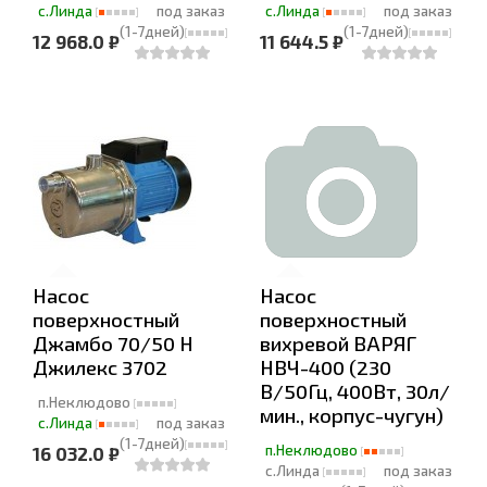
с.Линда
под заказ
с.Линда
под заказ
(1-7дней)
(1-7дней)
12 968.0 ₽
11 644.5 ₽
Насос
Насос
поверхностный
поверхностный
Джамбо 70/50 Н
вихревой ВАРЯГ
Джилекс 3702
НВЧ-400 (230
В/50Гц, 400Вт, 30л/
п.Неклюдово
мин., корпус-чугун)
с.Линда
под заказ
(1-7дней)
п.Неклюдово
16 032.0 ₽
с.Линда
под заказ