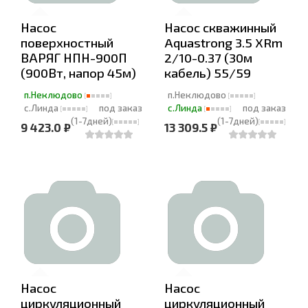
Насос
Насос скважинный
поверхностный
Aquastrong 3.5 XRm
ВАРЯГ НПН-900П
2/10-0.37 (30м
(900Вт, напор 45м)
кабель) 55/59
п.Неклюдово
п.Неклюдово
с.Линда
под заказ
с.Линда
под заказ
(1-7дней)
(1-7дней)
9 423.0 ₽
13 309.5 ₽
Насос
Насос
циркуляционный
циркуляционный