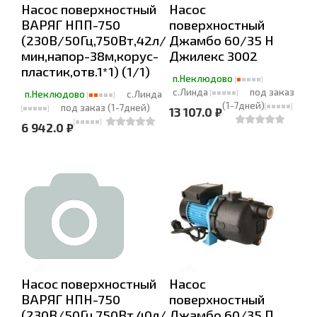
Насос поверхностный
Насос
ВАРЯГ НПП-750
поверхностный
(230В/50Гц,750Вт,42л/
Джамбо 60/35 Н
мин,напор-38м,корус-
Джилекс 3002
пластик,отв.1*1) (1/1)
п.Неклюдово
с.Линда
под заказ
п.Неклюдово
с.Линда
(1-7дней)
под заказ (1-7дней)
13 107.0 ₽
6 942.0 ₽
Насос поверхностный
Насос
ВАРЯГ НПН-750
поверхностный
(230В/50Гц,750Вт,40л/
Джамбо 60/35 П