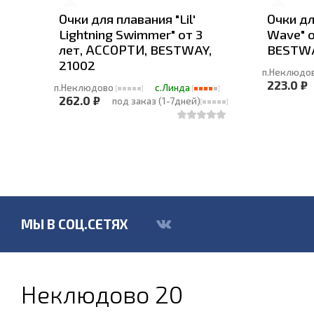
Очки для плавания "Lil'
Очки дл
Lightning Swimmer" от 3
Wave" о
лет, АССОРТИ, BESTWAY,
BESTWA
21002
п.Неклюдо
223.0 ₽
п.Неклюдово
с.Линда
262.0 ₽
под заказ (1-7дней)
МЫ В СОЦ.СЕТЯХ
Неклюдово 20