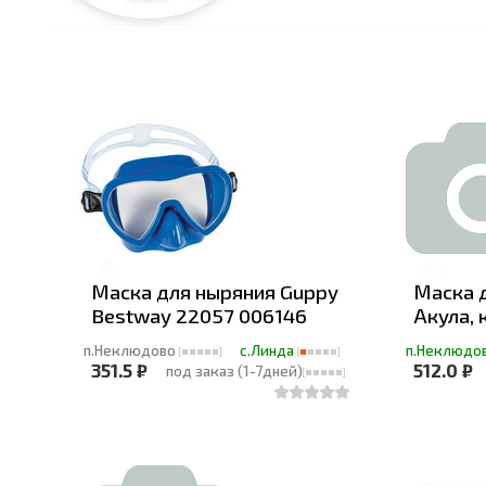
Маска для ныряния Guppy
Маска 
Bestway 22057 006146
Акула, 
п.Неклюдово
с.Линда
п.Неклюдо
351.5 ₽
512.0 ₽
под заказ (1-7дней)