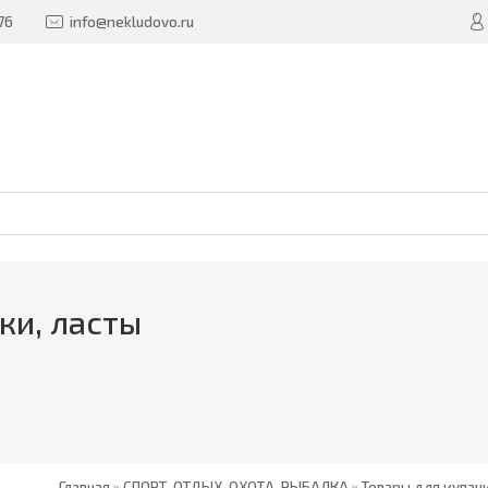
76
info@nekludovo.ru
ки, ласты
Главная
»
СПОРТ, ОТДЫХ, ОХОТА, РЫБАЛКА
»
Товары для купан