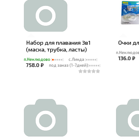
Набор для плавания 3в1
Очки дл
(маска, трубка, ласты)
п.Неклюдо
136.0 ₽
п.Неклюдово
с.Линда
758.0 ₽
под заказ (1-7дней)