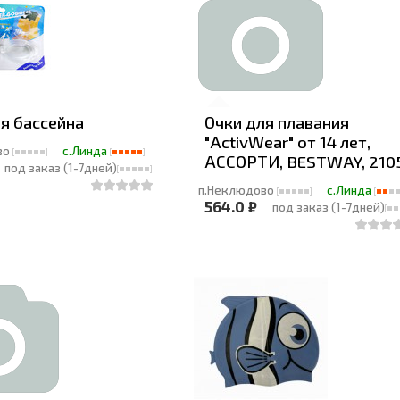
я бассейна
Очки для плавания
"ActivWear" от 14 лет,
во
с.Линда
АССОРТИ, BESTWAY, 210
под заказ (1-7дней)
п.Неклюдово
с.Линда
564.0 ₽
под заказ (1-7дней)