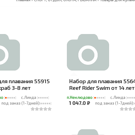
для плавания 55915
Набор для плавания 556
краб 3-8 лет
Reef Rider Swim от 14 лет
во
с.Линда
п.Неклюдово
с.Линда
1 047.0 ₽
под заказ (1-7дней)
под заказ (1-7дней)