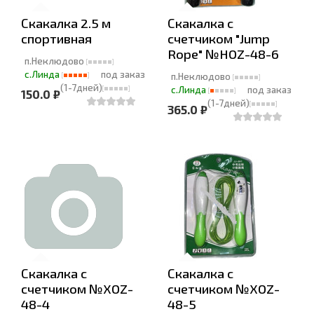
Скакалка 2.5 м
Скакалка с
спортивная
счетчиком "Jump
Rope" №HOZ-48-6
п.Неклюдово
с.Линда
под заказ
п.Неклюдово
(1-7дней)
с.Линда
под заказ
150.0 ₽
(1-7дней)
365.0 ₽
Скакалка с
Скакалка с
счетчиком №XOZ-
счетчиком №XOZ-
48-4
48-5