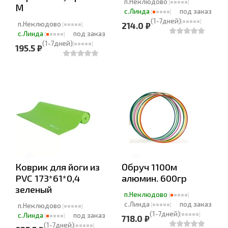
п.Неклюдово
М
с.Линда
под заказ
(1-7дней)
п.Неклюдово
214.0 ₽
с.Линда
под заказ
(1-7дней)
195.5 ₽
Коврик для йоги из
Обруч 1100м
PVC 173*61*0,4
алюмин. 600гр
зеленый
п.Неклюдово
с.Линда
под заказ
п.Неклюдово
(1-7дней)
с.Линда
под заказ
718.0 ₽
(1-7дней)