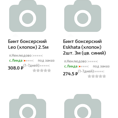
Бинт боксерский
Бинт боксерский
Leo (хлопок) 2.5м
Eskhata (хлопок)
2шт. Зм (цв. синий)
п.Неклюдово
с.Линда
под заказ
п.Неклюдово
(1-7дней)
с.Линда
под заказ
308.0 ₽
(1-7дней)
274.5 ₽