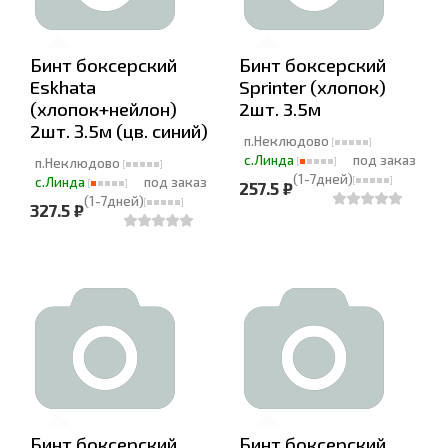
Бинт боксерский
Бинт боксерский
Eskhata
Sprinter (хлопок)
(хлопок+нейлон)
2шт. 3.5м
2шт. З.5м (цв. синий)
п.Неклюдово
с.Линда
под заказ
п.Неклюдово
(1-7дней)
с.Линда
под заказ
257.5 ₽
(1-7дней)
327.5 ₽
Бинт боксерский
Бинт боксерский