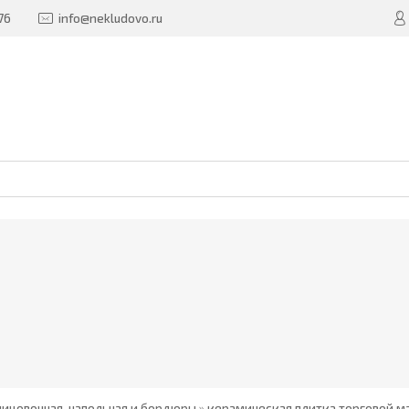
76
info@nekludovo.ru
лицовочная, напольная и бордюры
»
керамическая плитка торговой ма