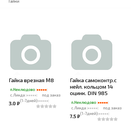
Гайки
Гайка врезная М8
Гайка самоконтр.с
нейл. кольцом 14
п.Неклюдово
оцинк. DIN 985
с.Линда
под заказ
(1-7дней)
п.Неклюдово
3.0 ₽
с.Линда
под заказ
(1-7дней)
7.5 ₽