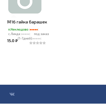
М16 гайка барашек
п.Неклюдово
с.Линда
под заказ
(1-7дней)
15.0 ₽