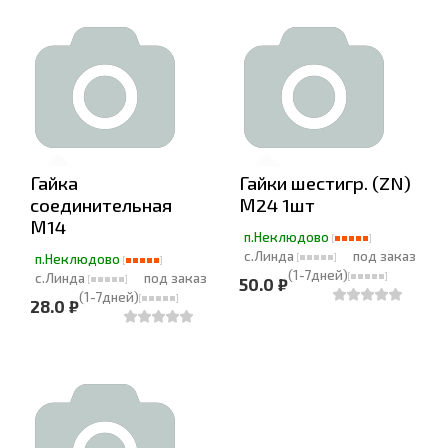
Гайка
Гайки шестигр. (ZN)
соединительная
М24 1шт
М14
п.Неклюдово
с.Линда
под заказ
п.Неклюдово
(1-7дней)
с.Линда
под заказ
50.0 ₽
(1-7дней)
28.0 ₽