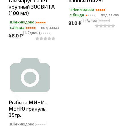
Гаммарус пакет
хлопья 014231
крупный ЗООВИТА
п.Неклюдово
(100 мл)
с.Линда
под заказ
(1-7дней)
п.Неклюдово
91.0 ₽
с.Линда
под заказ
(1-7дней)
48.0 ₽
Рыбята МИНИ-
МЕНЮ гранулы
35гр.
п.Неклюдово