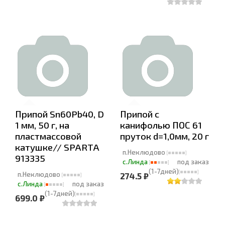
Припой Sn60Pb40, D
Припой с
1 мм, 50 г, на
канифолью ПОС 61
пластмассовой
пруток d=1,0мм, 20 г
катушке// SPARTA
п.Неклюдово
913335
с.Линда
под заказ
(1-7дней)
п.Неклюдово
274.5 ₽
с.Линда
под заказ
(1-7дней)
699.0 ₽