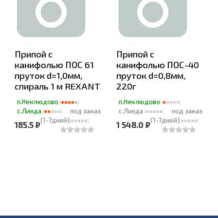
Припой с
Припой с
канифолью ПОС 61
канифолью ПОС-40
пруток d=1,0мм,
пруток d=0,8мм,
спираль 1 м REXANT
220г
п.Неклюдово
п.Неклюдово
с.Линда
под заказ
с.Линда
под заказ
(1-7дней)
(1-7дней)
185.5 ₽
1 548.0 ₽