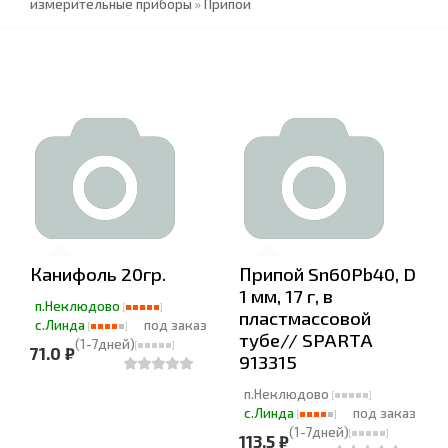
измерительные приборы
»
Припои
Канифоль 20гр.
Припой Sn60Pb40, D
1 мм, 17 г, в
п.Неклюдово
пластмассовой
с.Линда
под заказ
тубе// SPARTA
(1-7дней)
71.0 ₽
913315
п.Неклюдово
с.Линда
под заказ
(1-7дней)
113.5 ₽