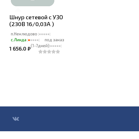
Шнур сетевой с УЗО
(230В 16/0,03А )
п.Неклюдово
с.Линда
под заказ
(1-7дней)
1 656.0 ₽