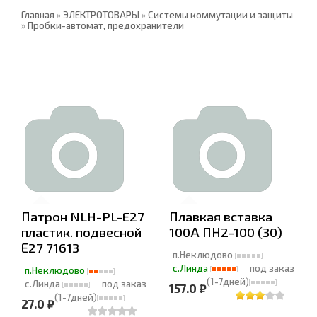
Главная
»
ЭЛЕКТРОТОВАРЫ
»
Системы коммутации и защиты
»
Пробки-автомат, предохранители
Патрон NLH-PL-E27
Плавкая вставка
пластик. подвесной
100А ПН2-100 (30)
Е27 71613
п.Неклюдово
с.Линда
под заказ
п.Неклюдово
(1-7дней)
с.Линда
под заказ
157.0 ₽
(1-7дней)
27.0 ₽