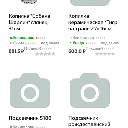
Копилка "Собака
Копилка
Шарлин" глянец
керамическая "Тигр
31см
на траве 27х16см.
п.Неклюдово
п.Неклюдово
с.Линда
под заказ
с.Линда
под заказ
(1-7дней)
(1-7дней)
881.5 ₽
600.0 ₽
Подсвечник 5188
Подсвечник
рождественский
п.Неклюдово