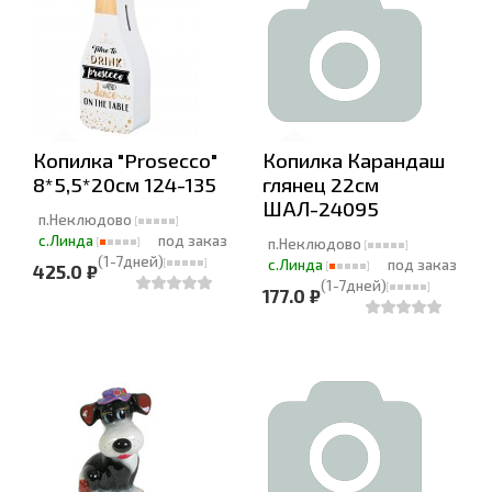
Копилка "Prosecco"
Копилка Карандаш
8*5,5*20см 124-135
глянец 22см
ШАЛ-24095
п.Неклюдово
с.Линда
под заказ
п.Неклюдово
(1-7дней)
с.Линда
под заказ
425.0 ₽
(1-7дней)
177.0 ₽