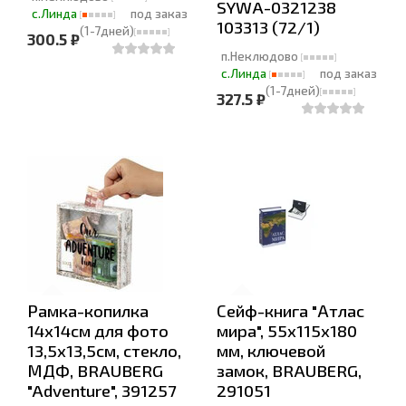
SYWA-0321238
с.Линда
под заказ
103313 (72/1)
(1-7дней)
300.5 ₽
п.Неклюдово
с.Линда
под заказ
(1-7дней)
327.5 ₽
Рамка-копилка
Сейф-книга "Атлас
14х14см для фото
мира", 55х115х180
13,5х13,5см, стекло,
мм, ключевой
МДФ, BRAUBERG
замок, BRAUBERG,
"Adventure", 391257
291051