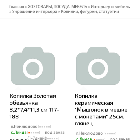
Главная
»
ХОЗТОВАРЫ, ПОСУДА, МЕБЕЛЬ
»
Интерьер и мебель
»
Украшение интерьера
»
Копилки, фигурки, статуэтки
Копилка Золотая
Копилка
обезьянка
керамическая
8,2*7,4*11,3 см 117-
"Мышонок в мешке
188
с монетами" 25см.
глянец
п.Неклюдово
с.Линда
под заказ
п.Неклюдово
(1-7дней)
с.Линда
под заказ