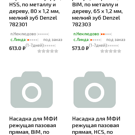
HSS, по металлу и
BiM, по металлу и
дереву, 80 х 1,2 мм,
дереву, 65 x 1,2 мм,
мелкий зуб Denzel
мелкий зуб Denzel
782301
782303
п.Неклюдово
п.Неклюдово
с.Линда
под заказ
с.Линда
под заказ
(1-7дней)
(1-7дней)
613.0 ₽
573.0 ₽
Насадка для МФИ
Насадка для МФИ
режущая пазовая
режущая пазовая
прямая, BiM, по
прямая, HCS, по