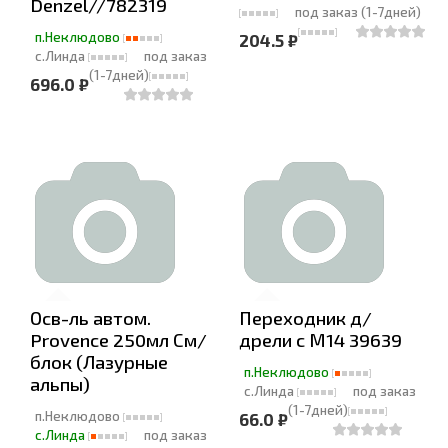
Denzel//782319
под заказ (1-7дней)
п.Неклюдово
204.5 ₽
с.Линда
под заказ
(1-7дней)
696.0 ₽
Осв-ль автом.
Переходник д/
Provence 250мл См/
дрели с М14 39639
блок (Лазурные
п.Неклюдово
альпы)
с.Линда
под заказ
(1-7дней)
п.Неклюдово
66.0 ₽
с.Линда
под заказ