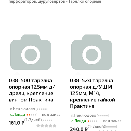
перфораторов, шуруповертов
»
Тарелки опорные
038-500 тарелка
038-524 тарелка
опорная 125мм д/
опорная д/УШМ
дрели, крепление
125мм, М14,
винтом Практика
крепление гайкой
Практика
п.Неклюдово
с.Линда
под заказ
п.Неклюдово
(1-7дней)
с.Линда
под заказ
161.0 ₽
(1-7дней)
240.0 ₽