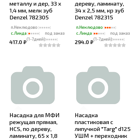
металлу и дер, 33 x
дереву, ламинату,
1,4 мм, мелк зуб
34 х 2,5 мм, кр зуб
Denzel 782305
Denzel 782315
п.Неклюдово
п.Неклюдово
с.Линда
под заказ
с.Линда
под заказ
(1-7дней)
(1-7дней)
417.0 ₽
294.0 ₽
Насадка для МФИ
Насадка
режущая прямая,
пластиковая с
HCS, по дереву,
липучкой "Targ" d125
ламинату, 65 х 1,8
УШМ + переходник