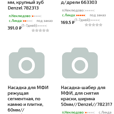
мм, крупный зуб
д/дрели 663303
Denzel 782313
п.Неклюдово
с.Линда
под заказ
п.Неклюдово
(1-7дней)
с.Линда
под заказ
169.5 ₽
(1-7дней)
391.0 ₽
Насадка для МФИ
Насадка-шабер для
режущая
МФИ, для снятия
сегментная, по
краски, ширина
камню и плитке,
50мм//Denzel//782317
60мм//
п.Неклюдово
с.Линда