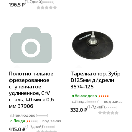
(1-7дней)
196.5 ₽
Полотно пильное
Тарелка опор. Зубр
фрезерованное
D125мм д/дрели
ступенчатое
3574-125
удлиненное, CrV
п.Неклюдово
сталь, 40 мм х 0,6
с.Линда
под заказ
мм 37906
(1-7дней)
332.0 ₽
п.Неклюдово
с.Линда
под заказ
(1-7дней)
415.0 ₽