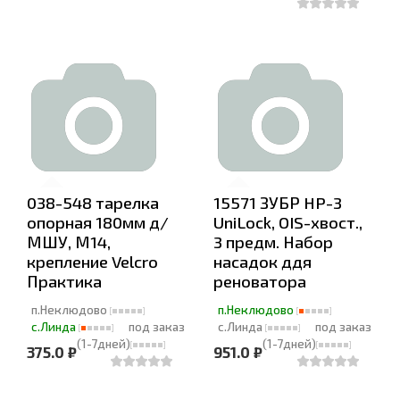
038-548 тарелка
15571 ЗУБР HP-3
опорная 180мм д/
UniLock, OIS-хвост.,
МШУ, М14,
3 предм. Набор
крепление Velcro
насадок ддя
Практика
реноватора
п.Неклюдово
п.Неклюдово
с.Линда
под заказ
с.Линда
под заказ
(1-7дней)
(1-7дней)
375.0 ₽
951.0 ₽