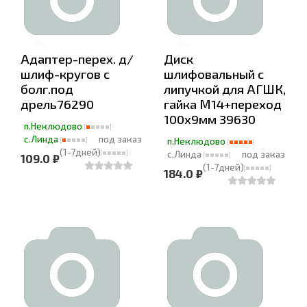
Адаптер-перех. д/
Диск
шлиф-кругов с
шлифовальный с
болг.под
липучкой для АГШК,
дрель76290
гайка М14+переход
100х9мм 39630
п.Неклюдово
с.Линда
под заказ
п.Неклюдово
(1-7дней)
с.Линда
под заказ
109.0 ₽
(1-7дней)
184.0 ₽