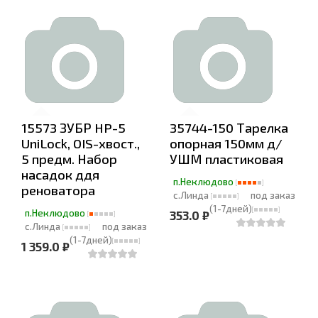
15573 ЗУБР HP-5
35744-150 Тарелка
UniLock, OIS-хвост.,
опорная 150мм д/
5 предм. Набор
УШМ пластиковая
насадок ддя
п.Неклюдово
реноватора
с.Линда
под заказ
(1-7дней)
п.Неклюдово
353.0 ₽
с.Линда
под заказ
(1-7дней)
1 359.0 ₽